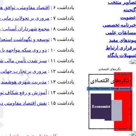
تصاویر منتخب
یادداشت ۶ :
اقتصاد مقاومتی، توافق ه
گنجینه
عضویت
یادداشت ۷ :
مروری بر تحولات زمانی 
خبرنامه تخصصی
یادداشت ۸ :
مجمع شهرداران آسیایی; ر
مسابقات علمی
یادداشت ۹ :
توسعه و نگهداشت استعداد
پیوندهای مفید
برقراری ارتباط
یادداشت ۱۰ :
دو روی سکه مواجهه با 
تسهیلات پایگاه
یادداشت ۱۱ :
سبز شدن تأمین مالی شه
نگره‌های اقتصادی
یادداشت ۱۲ :
مروری بر تجارب جهانی
یادداشت ۱۳ :
مدیریت شهری هوشمند
یادداشت ۱۴ :
آموزش و رفع شکاف توس
یادداشت ۱۵ :
نقش اقتصاد مقاومتی در
کلیه حقوق معنوی و مادی این وب 