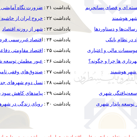
سته ای و فضای پساتحریم
یادداشت ۲۱ :
ضرورت نگاه آمایشی ب
شهر هوشمند
یادداشت ۲۲ :
خروج ایران از حاشیه ب
سالت‌ها و دستاوردها
یادداشت ۲۳ :
شهر از روزنه اقتصاد
 در نظام بانکی
یادداشت ۲۴ : ا
قتصاد غیررسمی فرصت
موسسات مالی و اعتباری
یادداشت ۲۵ :
اقتصاد مقاومتی دفاع
رداری ها چرا و چگونه؟
یادداشت ۲۶ :
عبور مطمئن توسعه شه
 شهر هوشمند
یادداشت ۲۷ :
صندوق‌های وقفی تامی
یادداشت ۲۸ :
نسل دوم شهرهای جدید،
عه‌نیافتگی شهری
یادداشت ۲۹ :
پیامدهای کاهش سود با
 توسعه پایدار شهری
یادداشت ۳۰ :
رویای زندگی در شهره
سایت متعلق به انجمن علمی اقتصاد شهری ایران می باشد و بهره برداری از آ