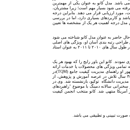
می باشد. مدل کانو به عنوان یکی از مهمترین
فته می شود بسیار مهم است؛ زیرا مشتریان،
 مورد ارزیابی قرار می دهند. بنابراین درجه
شد و کاربردهای بسیاری دارد، اما در بررسی
ن مدل درجه اهمیت هر یک از مشخصه ها تعیین
حال حاضر به عنوان مدل کانو شناخته می شود
س طراحی رتبه بندی آسان او، ویژگی های اصلی
و متمایز مربوط به مفاهیم ارائه کیفیت به مشتریان مشخص گردید. او استاد ممتاز بازنشسته از دانشگاه علوم توکیو بوده و در طول سال های ۲۰۱۰ تا ۲۰۱۱ به عنوان استاد
ی مشتری بنیان گذاری نمودند. کانو این باور رایج را که بهبود هر یک
 تمامی ویژگی های محصولات یا خدمات ارائه
ور او راهنمای مدیریت کیفیت جامع
(TQM)
در
صنایع خدماتی است. نوریاکی کانو مقاطع تحصیلی خود را در دانشکده مهندسی دانشگاه توکیو به پایان رساند و پس از ۳۵ سال تلاش در عرصه آموزش و پژوهش، از
 مدیریت دانشگاه توکیو، بازنشسته شد. وی در
ر سخنرانی سالانه دمینگ با موضوع "راهبردهای
 جذاب" ارائه گردید که به اخذ جایزه اساتید دمینگ در سال ۱۹۹۷ از انجمن آمار آمریکا منتهی شد. کانو منتخب انجمن کیفیت
صورت تبیینی و تطبیقی می باشد
.