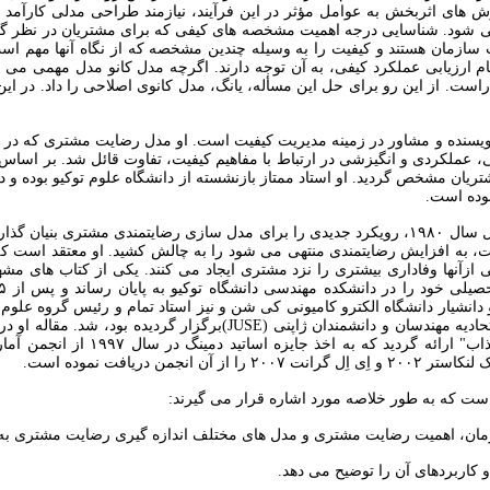
زش های اثربخش به عوامل مؤثر در این فرآیند، نیازمند طراحی مدلی کارآمد 
ی شود. شناسایی درجه اهمیت مشخصه های کیفی که برای مشتریان در نظر گر
ازمان هستند و کیفیت را به وسیله چندین مشخصه که از نگاه آنها مهم است،
 ارزیابی عملکرد کیفی، به آن توجه دارند. اگرچه مدل کانو مدل مهمی می با
ست. از این رو برای حل این مسأله، یانگ، مدل کانوی اصلاحی را داد. در ای
 نویسنده و مشاور در زمینه مدیریت کیفیت است. او مدل رضایت مشتری که در 
سی، عملکردی و انگیزشی در ارتباط با مفاهیم کیفیت، تفاوت قائل شد. بر اسا
.
کانو و همکارانش در اواخر سال ۱۹۷۰ و اوایل سال ۱۹۸۰، رویکرد جدیدی را برای مدل سازی رضایتمند
 به افزایش رضایتمندی منتهی می شود را به چالش کشید. او معتقد است که
ازآنها وفاداری بیشتری را نزد مشتری ایجاد می کنند. یکی از کتاب های مشه
دانشیار دانشگاه الکترو کامیونی کی شن و نیز استاد تمام و رئیس گروه علوم
(JUSE)
برگزار گردیده بود، شد. مقاله او د
کسب و کار برای قرن ۲۱ و ایجاد کیفیت
ن انجمن دریافت نموده است
.
ت که به طور خلاصه مورد اشاره قرار می گیرند
:
مان، اهمیت رضایت مشتری و مدل های مختلف اندازه گیری رضایت مشتری به 
 کاربردهای آن را توضیح می دهد
.