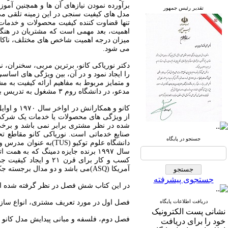
برآورده نمودن نیازهای آن ها و همچنین آمو
تقدیر رئیس جمهور
مدل های کیفیت سنجی در این زمینه تلقی م
تنها قضاوت کننده کیفیت محصولات و خدمات س
اهمیت، بعد مهمی است که مشتریان در هنگام
میزان درجه اهمیت شاخص های مختلف، ناکارا
می شود
.
دکتر نوریاکی کانو، برترین مربی، سخنران،
را ایجاد نمود و در آن، بین ویژگی های اسا
مدعو، در دانشگاه روم ۳ مشغول به تدریس بوده است
از ویژگی های محصولات یا خدمات یک شرکت،
شده در نظر مشتری برابر نمی باشد و برخی 
جستجو در پایگاه
دانشگاه علوم توکیو
(TUS)
به عنوان مدرس و 
سال ۱۹۹۷ برنده جایزه دمینگ که به همت اتحادیه مهندسان و دانشمندان ژاپنی
آمریکا
(ASQ)
می باشد و دو مدال برجسته جک لنکاستر ۲۰۰۲ و اِی اِل گرانت ۲۰۰۷ را از آ
جستجوی پیشرفته
در این کتاب شش فصل در نظر گرفته شده اس
دریافت اطلاعات پایگاه
فصل اول در مورد تعریف مشتری، انواع ساز
نشانی پست الکترونیک
فصل دوم، فلسفه و مبانی پیدایش مدل کانو و
خود را برای دریافت