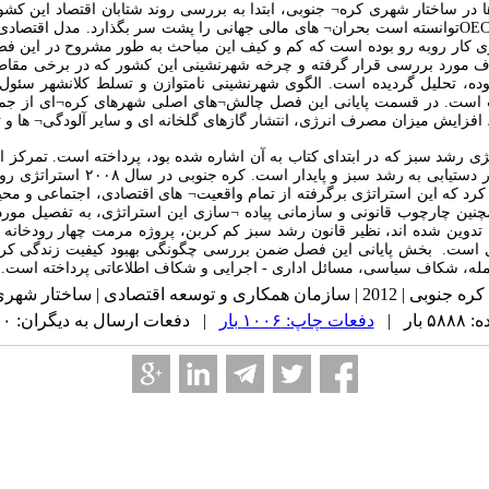
در ساختار شهری کره¬ جنوبی، ابتدا به بررسی روند شتابان اقتصاد این کشور 
OE
توانسته است بحران¬ های مالی جهانی را پشت سر بگذارد. مدل اقتصادی ک
روی کار روبه رو بوده است که کم و کیف این مباحث به طور مشروح در این فصل
¬ جنوبی از ۱۹۶۰ به این طرف مورد بررسی قرار گرفته و چرخه شهرنشینی این کشور که در بر
بوده، تحلیل گردیده است. الگوی شهرنشینی نامتوازن و تسلط کلانشهر سئ
ب است. در قسمت پایانی این فصل چالش¬های اصلی شهرهای کره¬ای از جمل
زایش میزان مصرف انرژی، انتشار گازهای گلخانه ای و سایر آلودگی¬ ها و 
ژی رشد سبز که در ابتدای کتاب به آن اشاره شده بود، پرداخته است. تمرک
استراتژی توسعه ملی کره ¬جنوبی به 
رد که این استراتژی برگرفته از تمام واقعیت¬ های اقتصادی، اجتماعی و م
ین چارچوب قانونی و سازمانی پیاده ¬سازی این استراتژی، به تفصیل مور
ی تدوین شده اند، نظیر قانون رشد سبز کم کربن، پروژه مرمت چهار رودخان
ل است. بخش پایانی این فصل ضمن بررسی چگونگی بهبود کیفیت زندگی کره 
ه، شکاف سیاسی، مسائل اداری - اجرایی و شکاف اطلاعاتی پرداخته است
.
 شهری | مدیریت شهری | اقتصاد شهری |
ار |
دفعات چاپ: ۱۰۰۶ بار
| دفعات ارسال به دیگران: ۰ بار |