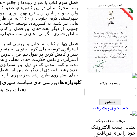
فصل سوم کتاب با عنوان روندها و چالش¬ ها 
تقدیر رئیس جمهور
بسته محرک مالی در بین کشورهای عضو
CD
واردات و نیز پایین بودن نرخ بهره ¬وری نی
شهرنشینی کره
هایی نیز شبیه به کشورهای توسعه ¬یافته 
جنوبی، از دیگر بحث¬های این فصل از کتا
مناطق شهری، نگرانی ¬های زیست محیطی، اف
فصل چهارم کتاب به تحلیل و بررسی استرات
سبز و کاهش کربن در طول نیم قرن، تدوین ک
استراتژی و نقش حکومت ¬های محلی و همچن
مدت و کوتاه مدتی که در ذیل این استراتژ
جدید رشد اقتصادی از دیگر عناوین این فص
¬های پیش روی طرح رشد سبز شهری، از جمل
کلیدواژه ها:
بررسی های سیاست شهری | کره جنوبی | 2012 | سازمان همکاری و توسعه اقتصادی | ساختار
جستجو در پایگاه
دفعات مشاهده: ۵۸۸۸ ب
جستجوی پیشرفته
دریافت اطلاعات پایگاه
نشانی پست الکترونیک
خود را برای دریافت