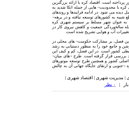
پرداخته است. اقتصاد کره با ارائه بزرگترین
ره با محدودیت¬ هایی از جمله اتکا شدید به
 دیده می شود. در ادامه فرایندها و روندهای
خی مقاطع شبیه به کشورهای توسعه نیافته و در برهه¬
ول به عنوان شهر مسلط بر سیستم شهری کره
ه سالخوردگی جمعیت و کاهش نیروی کار در
تغییرات آب و هوایی تشریح شده است
.
ز این فصل، بر مشارکت حکومت¬ های محلی در
منظور دستیابی به رشد سبز و پایدار است. کره جنوبی در سال ۲۰۰۸ استراتژی روشن و جامع خود را به منظور دستیابی به رشد
حیطی کشور است. در این فصل، کم و کیف این
د بررسی قرار گرفته است. طرح ¬های میان¬
ه اصلی کشور و همچنین طرح توسعه موتورهای
¬جنوبی و ارتقای جایگاه جهانی آن به چالش
۰ نظر