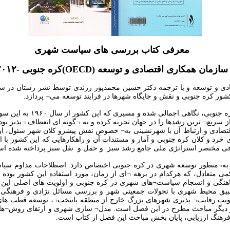
معرفی کتاب بررسی های سیاست شهری
سازمان همکاری اقتصادی و توسعه
(OECD)
کره جنوبی -۲۰۱۲
ور کره جنوبی و نقش و جایگاه شهرها در فرایند توسعه می¬ پردازد
.
فصل اول این کتاب، ابتدا به 
از سریع¬ ترین رشدها را در جهان تجربه کرده و به ¬گونه ای انعطاف ¬پذیر ب
اقتصادی و ارتباط آن با شهرنشینی به¬ خصوص نقش پیشرو کلان شهر سئول، ا
رد و کلان کره جنوبی و آمار و مستندات آن و راهکارهایی که این کشور با 
فی مختصر استراتژی ملی جامع رشد سبز و حمل و نقل سبز پرداخته شده ا
به¬منظور توسعه شهری در کره جنوبی اختصاص دارد. اصطلاحات مداوم سی
متعادل، که هرکدام در برهه ¬ای از زمان، مورد استفاده این کشور بوده ¬اند
هنگی و انسجام سیاست¬های شهری در کره جنوبی و اولویت های اصلی این
یق محیط شهری با تحولات جمعیتی شهر و بررسی مسائل نژادی و فرهنگی 
ت رقابت¬ پذیری شهرهای بزرگ خارج از منطقه پایتخت¬، توسعه قطب های رشد
 دیگر مباحث مطرح در این فصل است. مدل¬ سازی شهری و ارتقای روش¬های ار
رهنگ ارزیابی، پایان بخش مباحث این فصل از کتاب است
.