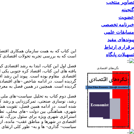
تصاویر منتخب
گنجینه
عضویت
خبرنامه تخصصی
مسابقات علمی
پیوندهای مفید
برقراری ارتباط
تسهیلات پایگاه
است که به بررسی تجربه تحولات اقتصادی کش
نگره‌های اقتصادی
یافته های این کتاب، اقتصاد کره جنوبی یکی 
اقتصادی مقاوم بوده است. پیوند این رشد 
گردیده است. در ادامه شاخص ¬های اقتصادی خ
گردیده است. همچنین در همین فصل به معر
فصل دوم کتاب به تحلیل سیاست¬های ملی 
رشد، نوسازی صنعتی، تمرکززدایی و رشد کمی 
شده است. در ادامه همین فصل، تقویت هما
شهری، هماهنگی بین دولت ¬های محلی، تطب
استراتژی شهری ویژه برای سئول بزرگ، تقوی
اقتصادی در شهرها و مناطق عقب¬ مانده، از
سیاست¬ گذاری¬ ها و به¬ طور کلی ارتقای ف