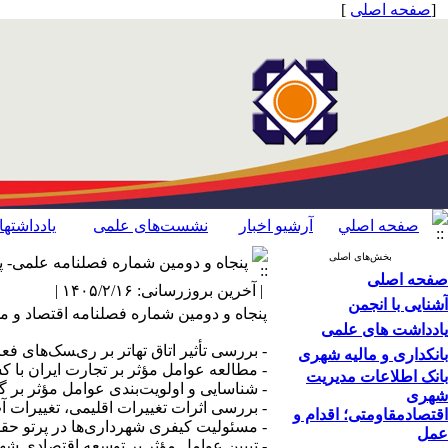
[
صفحه اصلی
]
صفحه اصلي
آرشیو اخبار
نشست‌های علمی
یادداشته
بخش‌های اصلی
پنجاه و دومین شماره فصلنامه علمی-
صفحه اصلی
| آخرین بروزرسانی: ۱۴۰۵/۲/۱۶ |
آشنایی با انجمن
پنجاه و دومین شماره فصلنامه اقتصاد و مدیریت شهری با ۸ عنوان در فصلنامه اقتصاد و مدیریت ش
یادداشت های علمی
-
ﺑﺮرﺳﯽ ﺗﺄﺛﯿﺮ اﺗﺎق ﺗﻬﺎﺗﺮ ﺑﺮ ریﺴﮏﻫﺎی فعا
بانکداری و مالیه شهری
- مطالعه عوامل مؤثر بر تجارت ایران با
بانک اطلاعات مدیریت
- شناسایی و اولویت‌بندی عوامل مؤثر بر
شهری
- بررسی اثرات تغییرات اقلیمی، تغییرات آب و 
اقتصاد‌مقاومتی؛ اقدام‌ و‌
- مسئولیت کیفری شهرداری‌ها در پرتو ح
عمل
- تبیین عوامل مؤثر بر توسعه اقتصادی ش