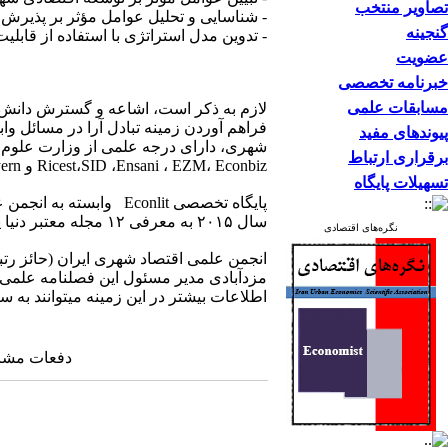
تصاویر منتخب
- شناسایی و تحلیل عوامل مؤثر بر پذیرش س
گنجینه
- تدوین مدل استراتژی با استفاده از قابل
عضویت
خبرنامه تخصصی
مسابقات علمی
لازم به ذکر است، اشاعه و گسترش دانش اق
فراهم آوردن زمینه تبادل آرا در مسائل و
پیوندهای مفید
برقراری ارتباط
Ricest،SID ،Ensani ، EZM، Econbiz و Gate Way-Bayern نمایه شده است.
تسهیلات پایگاه
پایگاه تخصصی Econlit 
سال ۲۰۱۵ به معرفی ۱۲ مجله معتبر دنیا پرداخت که فصلنامه علمی اقتصاد و مدیریت شهری نیز در میان آنها قرار داشت.
نگره‌های اقتصادی
انجمن علمی اقتصاد شهری ایران (حائز رت
مزدآبادی مدیر مسئول این فصلنامه علمی 
اطلاعات بیشتر در این زمینه می‎توانند به سایت‌های WWW.iueam.ir و WWW.iuea.ir مراجعه کنند.
دفعات مشاهده: ۹۷