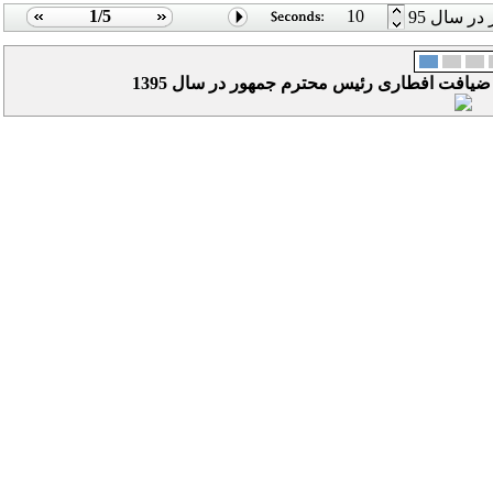
1/5
10
در سال 95
یافت افطاری رئیس محترم جمهور در سال 1395