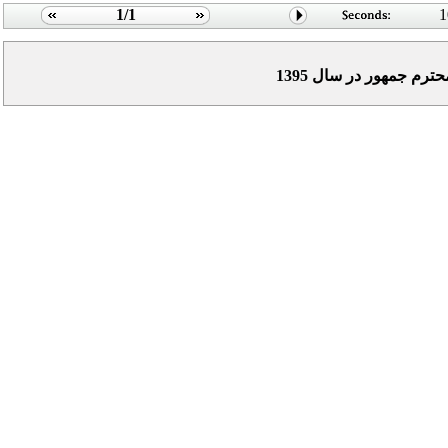
1/1
1
م جمهور در سال 1395