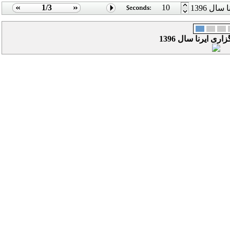
1/3
10
ال 1396
اری ایرنا سال 1396